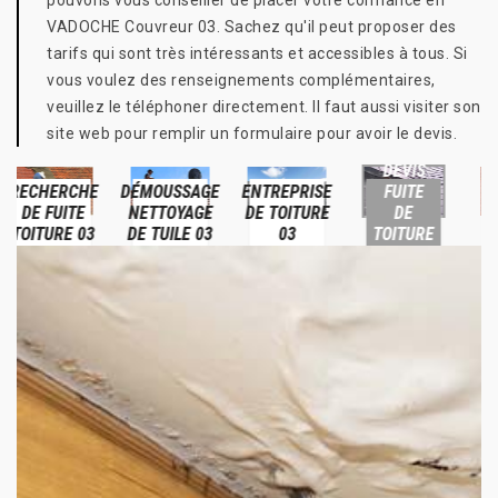
pouvons vous conseiller de placer votre confiance en
VADOCHE Couvreur 03. Sachez qu'il peut proposer des
tarifs qui sont très intéressants et accessibles à tous. Si
vous voulez des renseignements complémentaires,
veuillez le téléphoner directement. Il faut aussi visiter son
site web pour remplir un formulaire pour avoir le devis.
DEVIS
BÂCHAGE
E
DÉMOUSSAGE
ENTREPRISE
FUITE
DE
NETTOYAGE
DE TOITURE
DE
TOITURE
DE TUILE 03
03
TOITURE
03
03