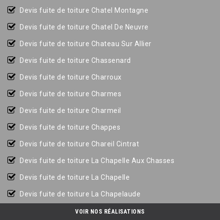
Devis fuite de toiture Chatel Montagne
Devis fuite de toiture Chatel De Neuvre
Devis fuite de toiture Chateau Sur Allier
Devis fuite de toiture Chassenard
Devis fuite de toiture Charroux
Devis fuite de toiture Charmes
Devis fuite de toiture Charmeil
Devis fuite de toiture Chappes
Devis fuite de toiture Chareil Cintrat
Devis fuite de toiture La Chapelle Aux Chasses
Devis fuite de toiture La Chapelle
Devis fuite de toiture La Chapelaude
Devis fuite de toiture Chapeau
VOIR NOS RÉALISATIONS