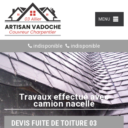
MENU
indisponible
indisponible
Travaux effectué avec
camion nacelle
DEVIS FUITE DE TOITURE 03