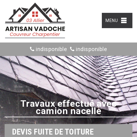
MENU
indisponible
indisponible
Travaux effectué avec
camion nacelle
DEVIS FUITE DE TOITURE