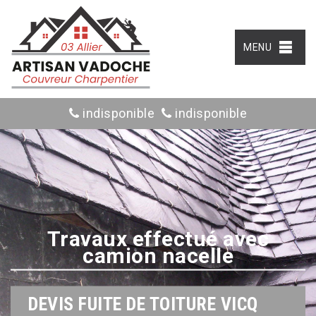
MENU
indisponible
indisponible
Travaux effectué avec
camion nacelle
DEVIS FUITE DE TOITURE VICQ