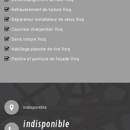
Rehaussement de toiture Vicq
Réparateur installateur de velux Vicq
Couvreur charpentier Vicq
Devis toiture Vicq
Habillage planche de rive Vicq
Peintre et peinture de façade Vicq
indisponible
indisponible