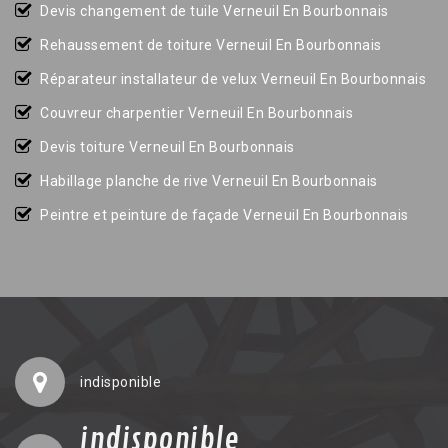
Devis changement de tuile Verneuil En Bourbonnais
Rehaussement de toiture Verneuil En Bourbonnais
Réparateur installateur de velux Verneuil En Bourbonnais
Couvreur charpentier Verneuil En Bourbonnais
Devis toiture Verneuil En Bourbonnais
Habillage planche de rive Verneuil En Bourbonnais
Peintre et peinture de façade Verneuil En Bourbonnais
indisponible
indisponible