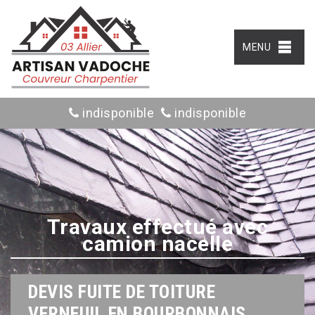
MENU
indisponible
indisponible
Travaux effectué avec
camion nacelle
DEVIS FUITE DE TOITURE
VERNEUIL EN BOURBONNAIS