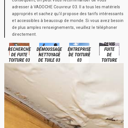
conséquent, on peut vous recommander de vous
adresser à VADOCHE Couvreur 03. Il a tous les matériels
appropriés et sachez qu'il propose des tarifs intéressants
et accessibles à beaucoup de monde. Si vous avez besoin
de plus amples renseignements, veuillez le téléphoner
directement.
DEVIS
RECHERCHE
DÉMOUSSAGE
ENTREPRISE
FUITE
DE FUITE
NETTOYAGE
DE TOITURE
DE
TOITURE 03
DE TUILE 03
03
TOITURE
03