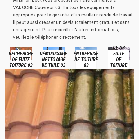
Ainsi, on peut vous proposer de faire confiance à
VADOCHE Couvreur 03. Il a tous les équipements
appropriés pour la garantie d'un meilleur rendu de travail.
Il peut aussi dresser un devis totalement gratuit et sans
engagement. Pour recueillir d'autres informations,
veuillez le téléphoner directement.
DEVIS
RECHERCHE
DÉMOUSSAGE
ENTREPRISE
FUITE
DE FUITE
NETTOYAGE
DE TOITURE
DE
TOITURE 03
DE TUILE 03
03
TOITURE
03