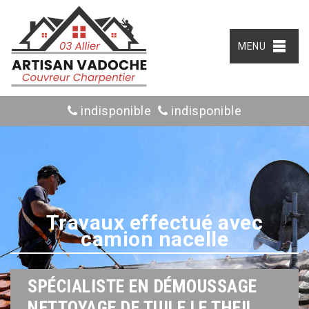
MENU
indisponible
indisponible
Travaux effectué avec
camion nacelle
SPÉCIALISTE EN DÉMOUSSAGE
NETTOYAGE DE TUILE LE THEIL