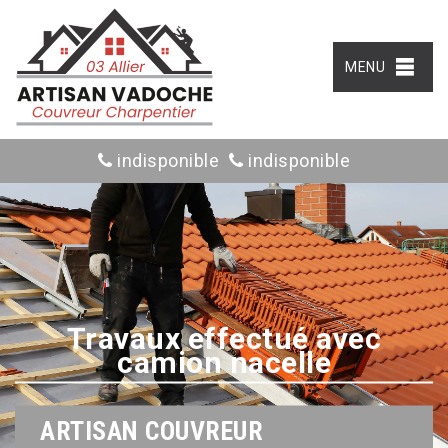
MENU
indisponible
indisponible
Travaux effectué avec
camion nacelle
ARTISAN COUVREUR