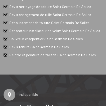
Devis nettoyage de toiture Saint Germain De Salles
Devis changement de tuile Saint Germain De Salles
Rehaussement de toiture Saint Germain De Salles
Réparateur installateur de velux Saint Germain De Salles
Couvreur charpentier Saint Germain De Salles
Devis toiture Saint Germain De Salles
Peintre et peinture de façade Saint Germain De Salles
indisponible