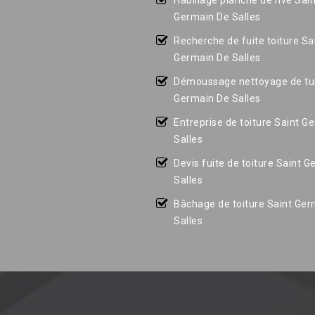
Habillage planche de rive Sain
Germain De Salles
Recherche de fuite toiture Sa
Germain De Salles
Démoussage nettoyage de tui
Germain De Salles
Entreprise de toiture Saint G
Salles
Devis fuite de toiture Saint 
Salles
Bâchage de toiture Saint Ger
Salles