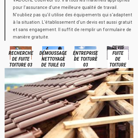
VADOCHE Couvreur 03. Il a tous les matériels appropriés
pour l'assurance d'une meilleure qualité de travail.
N'oubliez pas qu'il utilise des équipements qui s'adaptent
à la situation. L'établissement d'un devis est aussi gratuit
et sans engagement. Il suffit de remplir un formulaire de
manière gratuite.
DEVIS
RECHERCHE
DÉMOUSSAGE
ENTREPRISE
FUITE
DE FUITE
NETTOYAGE
DE TOITURE
DE
TOITURE 03
DE TUILE 03
03
TOITURE
03