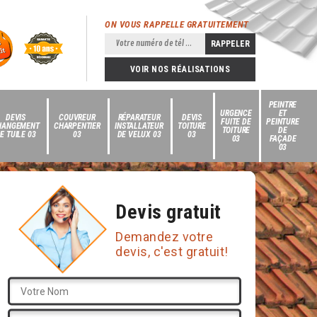
ON VOUS RAPPELLE GRATUITEMENT
VOIR NOS RÉALISATIONS
PEINTRE
URGENCE
ET
DEVIS
COUVREUR
RÉPARATEUR
DEVIS
FUITE DE
PEINTURE
HANGEMENT
CHARPENTIER
INSTALLATEUR
TOITURE
TOITURE
DE
E TUILE 03
03
DE VELUX 03
03
03
FAÇADE
03
Devis gratuit
Demandez votre
devis, c'est gratuit!