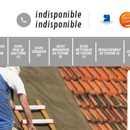
indisponible
indisponible
AGE
DEVIS
DEVIS
DEVIS
DEVIS
POSE DE
RÉPARATION
NETTOYAGE
REHAUSSEMENT
ZINGUEUR
C
URE
GOUTTIÈRE
DE TOITURE
DE TOITURE
DE TOITURE 03
03
D
03
03
03