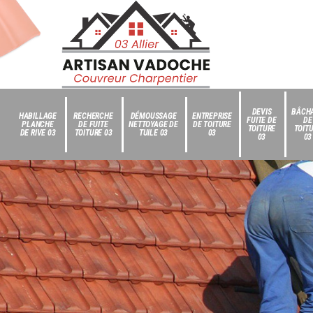
DEVIS
BÂCH
HABILLAGE
RECHERCHE
DÉMOUSSAGE
ENTREPRISE
FUITE DE
DE
PLANCHE
DE FUITE
NETTOYAGE DE
DE TOITURE
TOITURE
TOIT
DE RIVE 03
TOITURE 03
TUILE 03
03
03
03