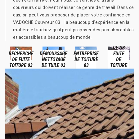
que l'été n'arrive. Pour nous, ce sont les artisans
couvreurs qui doivent réaliser ce genre de travail. Dans ce
cas, on peut vous proposer de placer votre confiance en
VADOCHE Couvreur 03. Il a beaucoup d'expérience en la
matière et sachez qu'il peut proposer des prix abordables
et accessibles à beaucoup de monde.
DEVIS
RECHERCHE
DÉMOUSSAGE
ENTREPRISE
FUITE
DE FUITE
NETTOYAGE
DE TOITURE
DE
TOITURE 03
DE TUILE 03
03
TOITURE
03