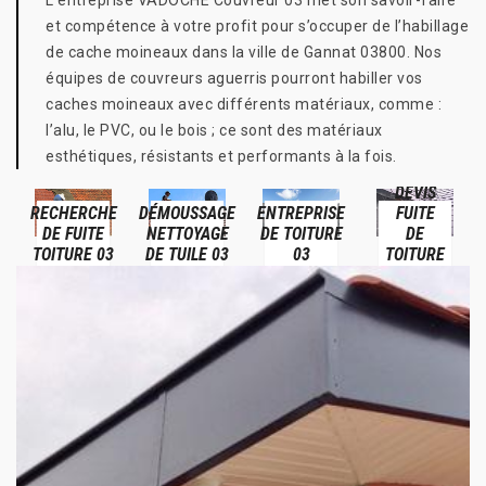
L’entreprise VADOCHE Couvreur 03 met son savoir-faire
et compétence à votre profit pour s’occuper de l’habillage
de cache moineaux dans la ville de Gannat 03800. Nos
équipes de couvreurs aguerris pourront habiller vos
caches moineaux avec différents matériaux, comme :
l’alu, le PVC, ou le bois ; ce sont des matériaux
esthétiques, résistants et performants à la fois.
DEVIS
RECHERCHE
DÉMOUSSAGE
ENTREPRISE
FUITE
DE FUITE
NETTOYAGE
DE TOITURE
DE
TOITURE 03
DE TUILE 03
03
TOITURE
03