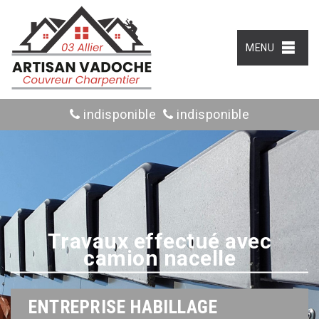
MENU
indisponible
indisponible
Travaux effectué avec
camion nacelle
ENTREPRISE HABILLAGE