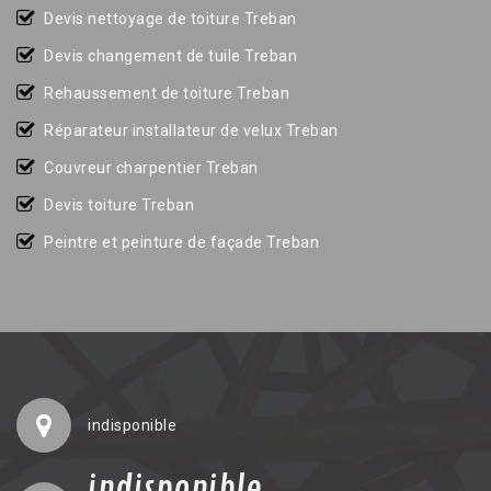
Devis nettoyage de toiture Treban
Devis changement de tuile Treban
Rehaussement de toiture Treban
Réparateur installateur de velux Treban
Couvreur charpentier Treban
Devis toiture Treban
Peintre et peinture de façade Treban
indisponible
indisponible