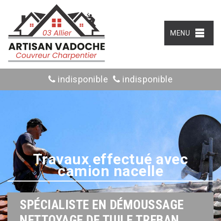
MENU
indisponible
indisponible
Travaux effectué avec
camion nacelle
SPÉCIALISTE EN DÉMOUSSAGE
NETTOYAGE DE TUILE TREBAN