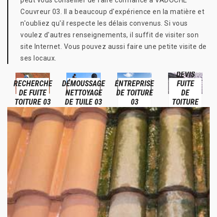
peut vous conseiller de faire confiance à VADOCHE
Couvreur 03. Il a beaucoup d'expérience en la matière et
n'oubliez qu'il respecte les délais convenus. Si vous
voulez d'autres renseignements, il suffit de visiter son
site Internet. Vous pouvez aussi faire une petite visite de
ses locaux.
DEVIS
RECHERCHE
DÉMOUSSAGE
ENTREPRISE
FUITE
DE FUITE
NETTOYAGE
DE TOITURE
DE
TOITURE 03
DE TUILE 03
03
TOITURE
03