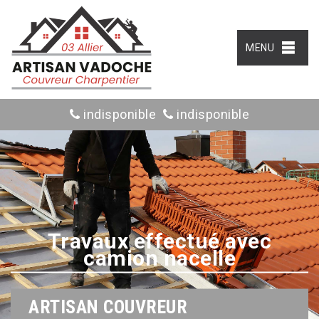
MENU
indisponible
indisponible
Travaux effectué avec
camion nacelle
ARTISAN COUVREUR