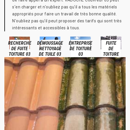
de faire appel à un expert. VADOCHE Couvreur 03 peut
s'en charger et n'oubliez pas qu'il a tous les matériels
appropriés pour faire un travail de très bonne qualité.
N'oubliez pas qu'il peut proposer des tarifs qui sont très
intéressants et accessibles à tous.
DEVIS
RECHERCHE
DÉMOUSSAGE
ENTREPRISE
FUITE
DE FUITE
NETTOYAGE
DE TOITURE
DE
TOITURE 03
DE TUILE 03
03
TOITURE
03