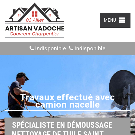
MENU
indisponible
indisponible
Travaux effectué avec
camion nacelle
SPÉCIALISTE EN DÉMOUSSAGE
NETTOYAGE DE TUILE SAINT