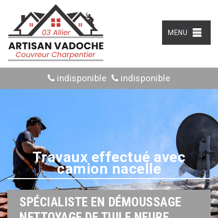
MENU
indisponible
indisponible
Travaux effectué avec
camion nacelle
SPÉCIALISTE EN DÉMOUSSAGE
NETTOYAGE DE TUILE NEURE