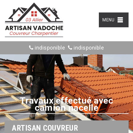
MENU
indisponible
indisponible
Travaux effectué avec
camion nacelle
ARTISAN COUVREUR