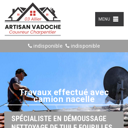
MENU
indisponible
indisponible
Travaux effectué avec
camion nacelle
SPÉCIALISTE EN DÉMOUSSAGE
NETTOYAGE DE TUILE FOURILLES