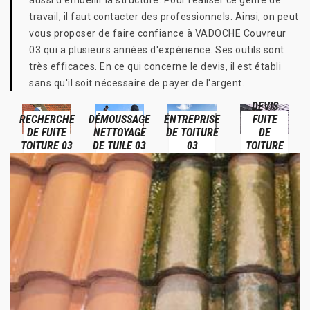
aussi d'embellir la structure. Pour réaliser ce genre de
travail, il faut contacter des professionnels. Ainsi, on peut
vous proposer de faire confiance à VADOCHE Couvreur
03 qui a plusieurs années d'expérience. Ses outils sont
très efficaces. En ce qui concerne le devis, il est établi
sans qu'il soit nécessaire de payer de l'argent.
DEVIS
RECHERCHE
DÉMOUSSAGE
ENTREPRISE
FUITE
DE FUITE
NETTOYAGE
DE TOITURE
DE
TOITURE 03
DE TUILE 03
03
TOITURE
03