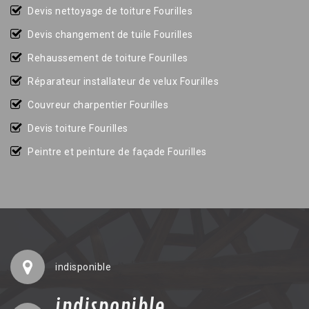
Devis nettoyage de toiture Fourilles
Devis changement de tuile Fourilles
Rehaussement de toiture Fourilles
Réparateur installateur de velux Fourilles
Couvreur charpentier Fourilles
Devis toiture Fourilles
Peintre et peinture de façade Fourilles
indisponible
indisponible