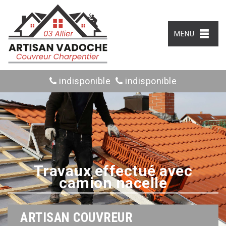
MENU
indisponible
indisponible
Travaux effectué avec
camion nacelle
ARTISAN COUVREUR