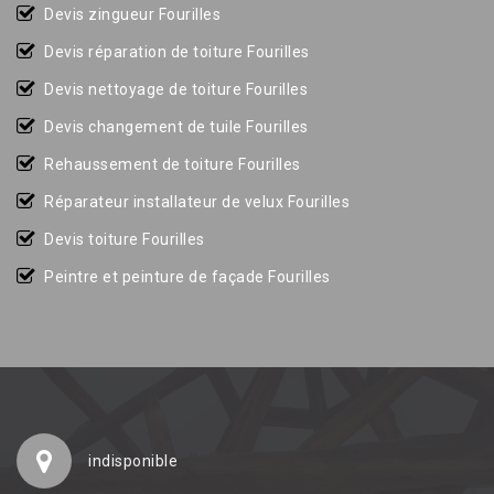
Devis zingueur Fourilles
Devis réparation de toiture Fourilles
Devis nettoyage de toiture Fourilles
Devis changement de tuile Fourilles
Rehaussement de toiture Fourilles
Réparateur installateur de velux Fourilles
Devis toiture Fourilles
Peintre et peinture de façade Fourilles
indisponible