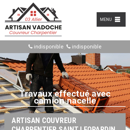
MENU
indisponible
indisponible
Travaux effectué avec
camion nacelle
ARTISAN COUVREUR
CHARPENTIER SAINT LEOPARDIN