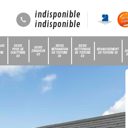
indisponible
indisponible
AGE
DEVIS
DEVIS
DEVIS
DEVIS
POSE DE
RÉPARATION
NETTOYAGE
REHAUSSEMENT
ZINGUEUR
C
URE
GOUTTIÈRE
DE TOITURE
DE TOITURE
DE TOITURE 03
03
D
03
03
03