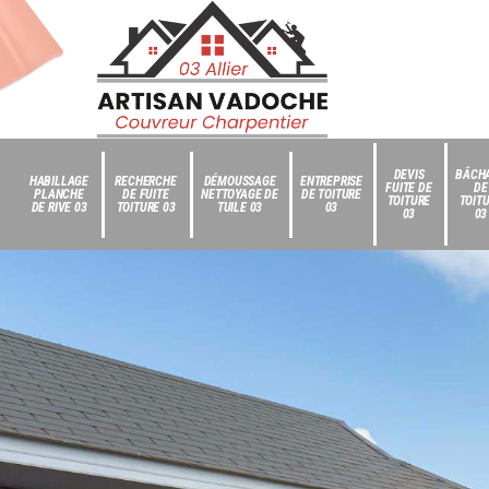
DEVIS
BÂCH
HABILLAGE
RECHERCHE
DÉMOUSSAGE
ENTREPRISE
FUITE DE
DE
PLANCHE
DE FUITE
NETTOYAGE DE
DE TOITURE
TOITURE
TOIT
DE RIVE 03
TOITURE 03
TUILE 03
03
03
03