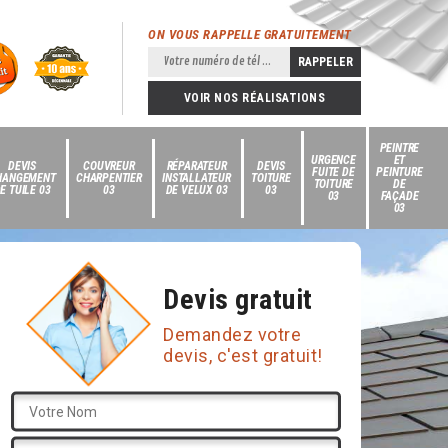
ON VOUS RAPPELLE GRATUITEMENT
VOIR NOS RÉALISATIONS
PEINTRE
URGENCE
ET
DEVIS
COUVREUR
RÉPARATEUR
DEVIS
FUITE DE
PEINTURE
HANGEMENT
CHARPENTIER
INSTALLATEUR
TOITURE
TOITURE
DE
E TUILE 03
03
DE VELUX 03
03
03
FAÇADE
03
Devis gratuit
Demandez votre
devis, c'est gratuit!