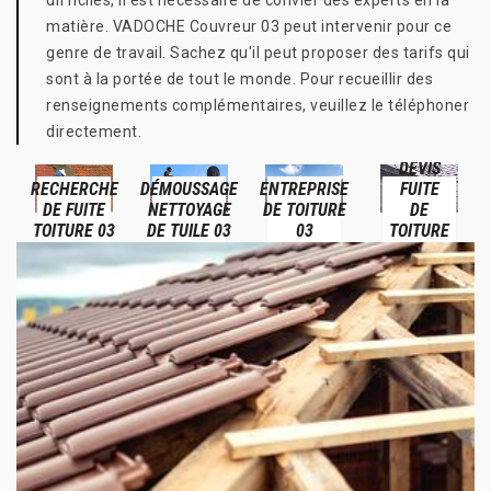
difficiles, il est nécessaire de convier des experts en la
matière. VADOCHE Couvreur 03 peut intervenir pour ce
genre de travail. Sachez qu'il peut proposer des tarifs qui
sont à la portée de tout le monde. Pour recueillir des
renseignements complémentaires, veuillez le téléphoner
directement.
DEVIS
RECHERCHE
DÉMOUSSAGE
ENTREPRISE
FUITE
DE FUITE
NETTOYAGE
DE TOITURE
DE
TOITURE 03
DE TUILE 03
03
TOITURE
03