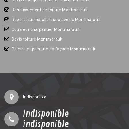
Devis changement de tuile Montmarault
Rehaussement de toiture Montmarault
Réparateur installateur de velux Montmarault
Couvreur charpentier Montmarault
Devis toiture Montmarault
Peintre et peinture de façade Montmarault
indisponible
indisponible
indisponible