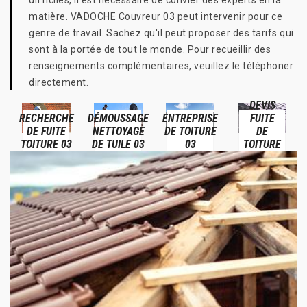
difficiles, il est nécessaire de convier des experts en la
matière. VADOCHE Couvreur 03 peut intervenir pour ce
genre de travail. Sachez qu'il peut proposer des tarifs qui
sont à la portée de tout le monde. Pour recueillir des
renseignements complémentaires, veuillez le téléphoner
directement.
DEVIS
RECHERCHE
DÉMOUSSAGE
ENTREPRISE
FUITE
DE FUITE
NETTOYAGE
DE TOITURE
DE
TOITURE 03
DE TUILE 03
03
TOITURE
03