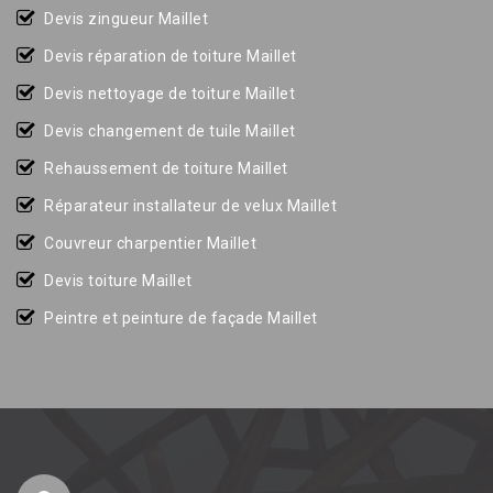
Devis zingueur Maillet
Devis réparation de toiture Maillet
Devis nettoyage de toiture Maillet
Devis changement de tuile Maillet
Rehaussement de toiture Maillet
Réparateur installateur de velux Maillet
Couvreur charpentier Maillet
Devis toiture Maillet
Peintre et peinture de façade Maillet