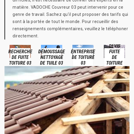
difficiles, il est nécessaire de convier des experts en la
matière. VADOCHE Couvreur 03 peut intervenir pour ce
genre de travail. Sachez qu'il peut proposer des tarifs qui
sont à la portée de tout le monde. Pour recueillir des
renseignements complémentaires, veuillez le téléphoner
directement.
DEVIS
RECHERCHE
DÉMOUSSAGE
ENTREPRISE
FUITE
DE FUITE
NETTOYAGE
DE TOITURE
DE
TOITURE 03
DE TUILE 03
03
TOITURE
03