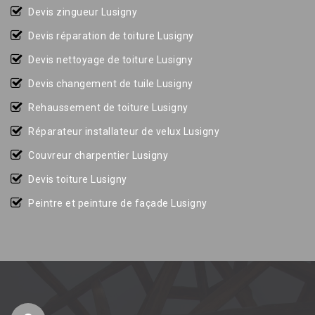
Devis zingueur Lusigny
Devis réparation de toiture Lusigny
Devis nettoyage de toiture Lusigny
Devis changement de tuile Lusigny
Rehaussement de toiture Lusigny
Réparateur installateur de velux Lusigny
Couvreur charpentier Lusigny
Devis toiture Lusigny
Peintre et peinture de façade Lusigny