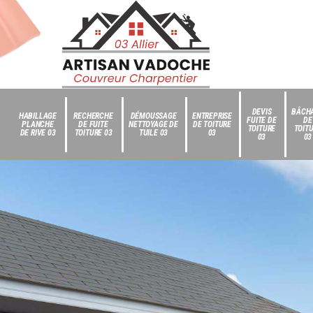
DEVIS
BÂCH
HABILLAGE
RECHERCHE
DÉMOUSSAGE
ENTREPRISE
FUITE DE
DE
PLANCHE
DE FUITE
NETTOYAGE DE
DE TOITURE
TOITURE
TOIT
DE RIVE 03
TOITURE 03
TUILE 03
03
03
03