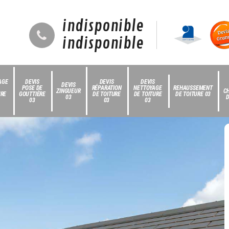
indisponible
indisponible
AGE
DEVIS
DEVIS
DEVIS
DEVIS
POSE DE
RÉPARATION
NETTOYAGE
REHAUSSEMENT
ZINGUEUR
C
URE
GOUTTIÈRE
DE TOITURE
DE TOITURE
DE TOITURE 03
03
D
03
03
03