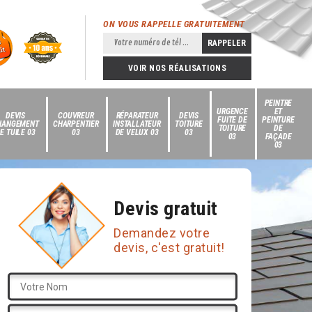
ON VOUS RAPPELLE GRATUITEMENT
VOIR NOS RÉALISATIONS
PEINTRE
URGENCE
ET
DEVIS
COUVREUR
RÉPARATEUR
DEVIS
FUITE DE
PEINTURE
HANGEMENT
CHARPENTIER
INSTALLATEUR
TOITURE
TOITURE
DE
E TUILE 03
03
DE VELUX 03
03
03
FAÇADE
03
Devis gratuit
Demandez votre
devis, c'est gratuit!