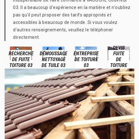
indispensable de faire confiance à VADOCHE Couvreur
03. Il a beaucoup d'expérience en la matière et n'oubliez
pas qu'il peut proposer des tarifs appropriés et
accessibles à beaucoup de monde. Si vous voulez
d'autres renseignements, veuillez le téléphoner
directement.
DEVIS
RECHERCHE
DÉMOUSSAGE
ENTREPRISE
FUITE
DE FUITE
NETTOYAGE
DE TOITURE
DE
TOITURE 03
DE TUILE 03
03
TOITURE
03