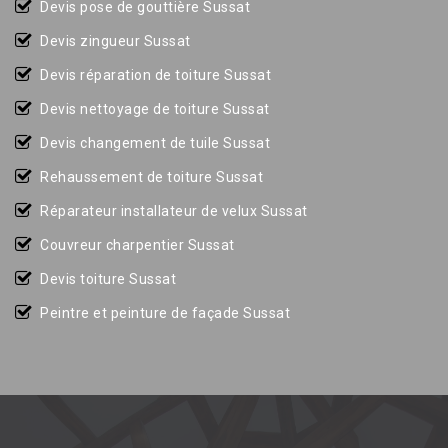
Devis pose de gouttière Sussat
Devis zingueur Sussat
Devis réparation de toiture Sussat
Devis nettoyage de toiture Sussat
Devis changement de tuile Sussat
Rehaussement de toiture Sussat
Réparateur installateur de velux Sussat
Couvreur charpentier Sussat
Devis toiture Sussat
Peintre et peinture de façade Sussat