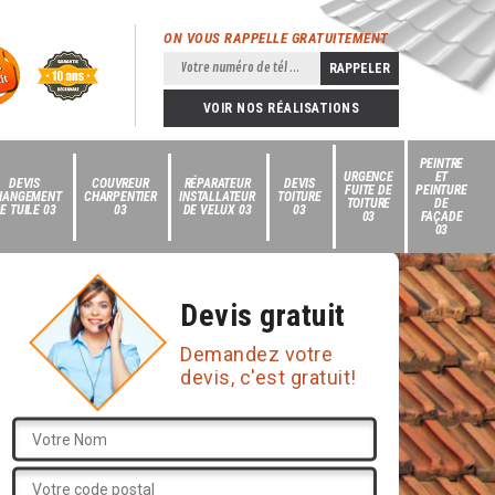
ON VOUS RAPPELLE GRATUITEMENT
VOIR NOS RÉALISATIONS
PEINTRE
URGENCE
ET
DEVIS
COUVREUR
RÉPARATEUR
DEVIS
FUITE DE
PEINTURE
HANGEMENT
CHARPENTIER
INSTALLATEUR
TOITURE
TOITURE
DE
E TUILE 03
03
DE VELUX 03
03
03
FAÇADE
03
Devis gratuit
Demandez votre
devis, c'est gratuit!