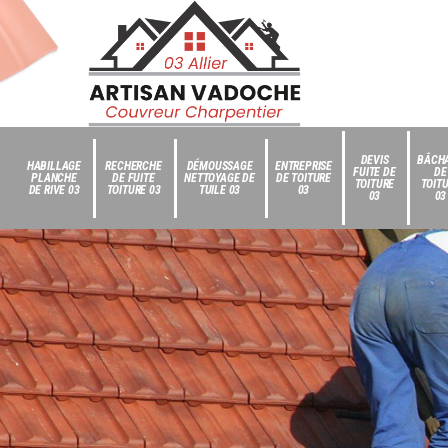
DEVIS
BÂCH
HABILLAGE
RECHERCHE
DÉMOUSSAGE
ENTREPRISE
FUITE DE
DE
PLANCHE
DE FUITE
NETTOYAGE DE
DE TOITURE
TOITURE
TOIT
DE RIVE 03
TOITURE 03
TUILE 03
03
03
03