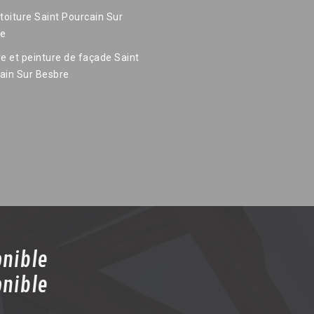
 toiture Saint Pourcain Sur
re
re et peinture de façade Saint
ain Sur Besbre
onible
onible