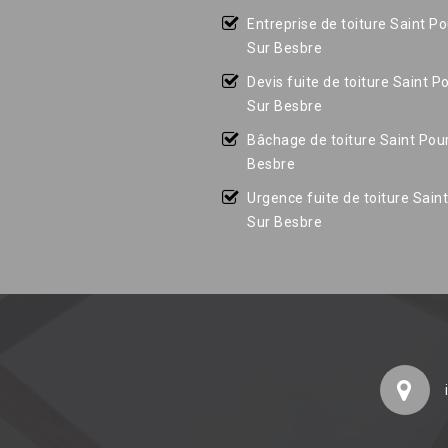
Entreprise de toiture Saint P
Sur Besbre
Devis fuite de toiture Saint P
Sur Besbre
Bâchage de toiture Saint Pou
Besbre
Urgence fuite de toiture Sain
Sur Besbre