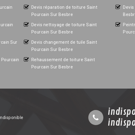
ourcain
Devis réparation de toiture Saint
Devis
Pourcain Sur Besbre
Besb
ourcain
Devis nettoyage de toiture Saint
Peint
Pourcain Sur Besbre
Pourc
rcain Sur
Devis changement de tuile Saint
Pourcain Sur Besbre
t Pourcain
Rehaussement de toiture Saint
Pourcain Sur Besbre
indisp
indisponible
indisp