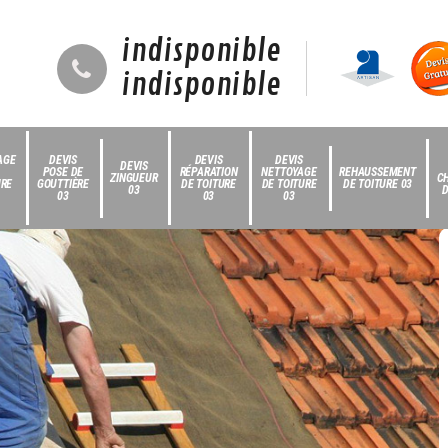
indisponible
indisponible
AGE
DEVIS
DEVIS
DEVIS
DEVIS
POSE DE
RÉPARATION
NETTOYAGE
REHAUSSEMENT
ZINGUEUR
C
URE
GOUTTIÈRE
DE TOITURE
DE TOITURE
DE TOITURE 03
03
D
03
03
03