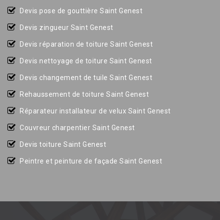
Devis pose de gouttière Saint Genest
Devis zingueur Saint Genest
Devis réparation de toiture Saint Genest
Devis nettoyage de toiture Saint Genest
Devis changement de tuile Saint Genest
Rehaussement de toiture Saint Genest
Réparateur installateur de velux Saint Genest
Couvreur charpentier Saint Genest
Devis toiture Saint Genest
Peintre et peinture de façade Saint Genest