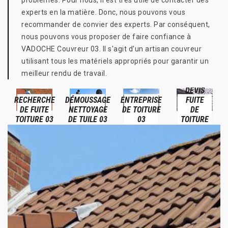
problèmes. Pour nous, il est très utile de contacter des
experts en la matière. Donc, nous pouvons vous
recommander de convier des experts. Par conséquent,
nous pouvons vous proposer de faire confiance à
VADOCHE Couvreur 03. Il s'agit d'un artisan couvreur
utilisant tous les matériels appropriés pour garantir un
meilleur rendu de travail.
DEVIS
RECHERCHE
DÉMOUSSAGE
ENTREPRISE
FUITE
DE FUITE
NETTOYAGE
DE TOITURE
DE
TOITURE 03
DE TUILE 03
03
TOITURE
03