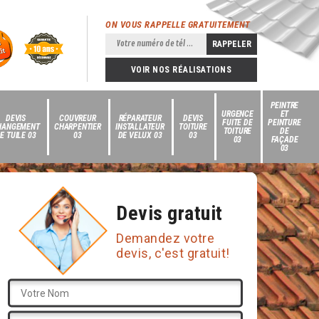
ON VOUS RAPPELLE GRATUITEMENT
VOIR NOS RÉALISATIONS
PEINTRE
URGENCE
ET
DEVIS
COUVREUR
RÉPARATEUR
DEVIS
FUITE DE
PEINTURE
HANGEMENT
CHARPENTIER
INSTALLATEUR
TOITURE
TOITURE
DE
E TUILE 03
03
DE VELUX 03
03
03
FAÇADE
03
Devis gratuit
Demandez votre
devis, c'est gratuit!