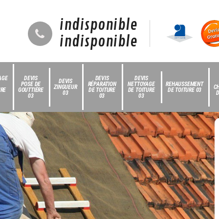
indisponible
indisponible
AGE
DEVIS
DEVIS
DEVIS
DEVIS
POSE DE
RÉPARATION
NETTOYAGE
REHAUSSEMENT
ZINGUEUR
C
URE
GOUTTIÈRE
DE TOITURE
DE TOITURE
DE TOITURE 03
03
D
03
03
03