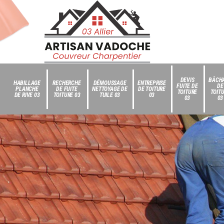
DEVIS
BÂCH
HABILLAGE
RECHERCHE
DÉMOUSSAGE
ENTREPRISE
FUITE DE
DE
PLANCHE
DE FUITE
NETTOYAGE DE
DE TOITURE
TOITURE
TOIT
DE RIVE 03
TOITURE 03
TUILE 03
03
03
03