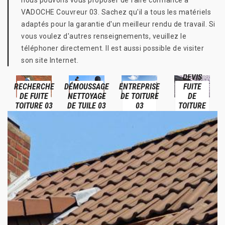
nous pouvons vous proposer de faire confiance à
VADOCHE Couvreur 03. Sachez qu'il a tous les matériels
adaptés pour la garantie d'un meilleur rendu de travail. Si
vous voulez d'autres renseignements, veuillez le
téléphoner directement. Il est aussi possible de visiter
son site Internet.
DEVIS
B
RECHERCHE
DÉMOUSSAGE
ENTREPRISE
FUITE
DE FUITE
NETTOYAGE
DE TOITURE
DE
T
TOITURE 03
DE TUILE 03
03
TOITURE
03