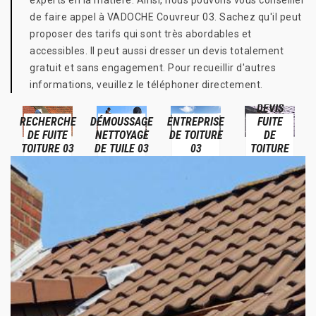
experts en la matière. Ainsi, nous pouvons vous conseiller
de faire appel à VADOCHE Couvreur 03. Sachez qu'il peut
proposer des tarifs qui sont très abordables et
accessibles. Il peut aussi dresser un devis totalement
gratuit et sans engagement. Pour recueillir d'autres
informations, veuillez le téléphoner directement.
DEVIS
BÂCHAGE
HE
DÉMOUSSAGE
ENTREPRISE
FUITE
DE
NETTOYAGE
DE TOITURE
DE
TOITURE
03
DE TUILE 03
03
TOITURE
03
03