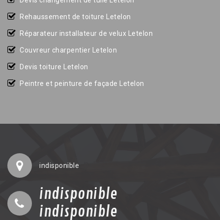
Devis changement de tuile Letelon
Rehaussement de toiture Letelon
Réparateur installateur de velux Letelon
Couvreur charpentier Letelon
Devis toiture Letelon
Peintre et peinture de façade Letelon
indisponible
indisponible
indisponible