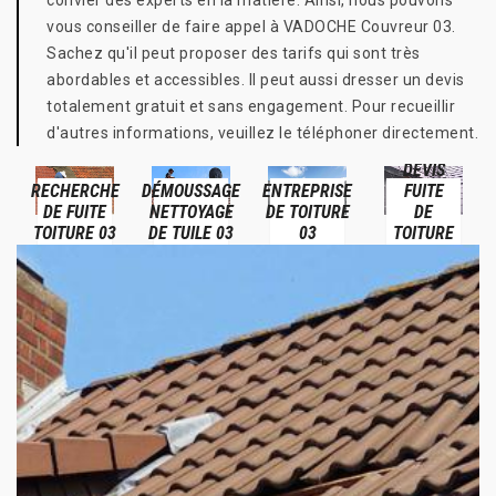
convier des experts en la matière. Ainsi, nous pouvons
vous conseiller de faire appel à VADOCHE Couvreur 03.
Sachez qu'il peut proposer des tarifs qui sont très
abordables et accessibles. Il peut aussi dresser un devis
totalement gratuit et sans engagement. Pour recueillir
d'autres informations, veuillez le téléphoner directement.
DEVIS
RECHERCHE
DÉMOUSSAGE
ENTREPRISE
FUITE
DE FUITE
NETTOYAGE
DE TOITURE
DE
TOITURE 03
DE TUILE 03
03
TOITURE
03