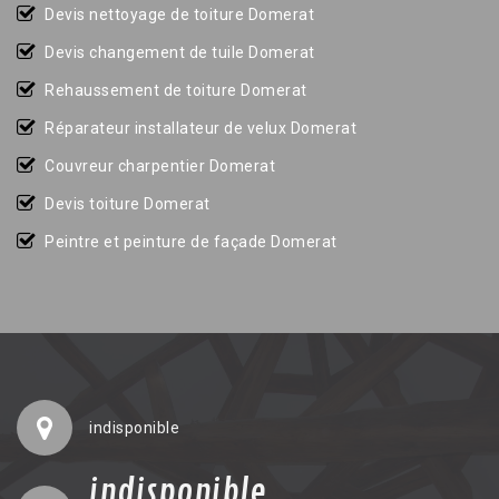
Devis nettoyage de toiture Domerat
Devis changement de tuile Domerat
Rehaussement de toiture Domerat
Réparateur installateur de velux Domerat
Couvreur charpentier Domerat
Devis toiture Domerat
Peintre et peinture de façade Domerat
indisponible
indisponible