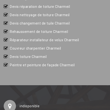
Devis réparation de toiture Charmeil
Devis nettoyage de toiture Charmeil
Devis changement de tuile Charmeil
Rehaussement de toiture Charmeil
Réparateur installateur de velux Charmeil
Couvreur charpentier Charmeil
Devis toiture Charmeil
Peintre et peinture de façade Charmeil
indisponible