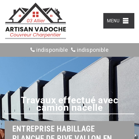
MENU
indisponible
indisponible
Travaux effectué avec
camion nacelle
ENTREPRISE HABILLAGE
PLANCHE DE RIVE VALLON EN