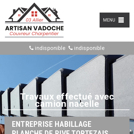
MENU
indisponible
indisponible
Travaux effectué avec
camion nacelle
ENTREPRISE HABILLAGE
PLANCHE DE RIVE TORTEZAIS