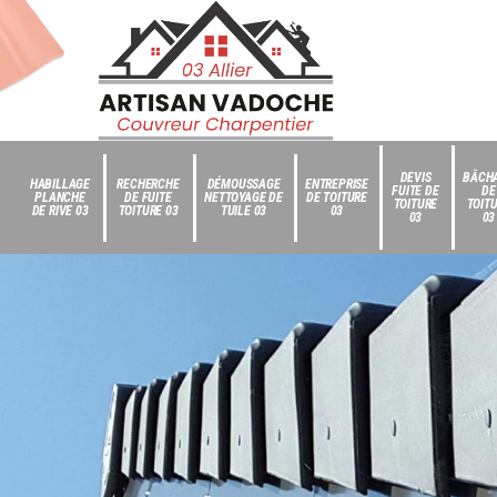
DEVIS
BÂCH
HABILLAGE
RECHERCHE
DÉMOUSSAGE
ENTREPRISE
FUITE DE
DE
PLANCHE
DE FUITE
NETTOYAGE DE
DE TOITURE
TOITURE
TOIT
DE RIVE 03
TOITURE 03
TUILE 03
03
03
03