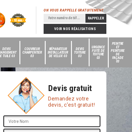
ON VOUS RAPPELLE GRATUITEMENT
VOIR NOS RÉALISATIONS
PEINTRE
URGENCE
ET
DEVIS
COUVREUR
RÉPARATEUR
DEVIS
FUITE DE
PEINTURE
HANGEMENT
CHARPENTIER
INSTALLATEUR
TOITURE
TOITURE
DE
E TUILE 03
03
DE VELUX 03
03
03
FAÇADE
03
Devis gratuit
Demandez votre
devis, c'est gratuit!