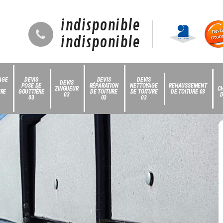
indisponible
indisponible
AGE
DEVIS
DEVIS
DEVIS
DEVIS
POSE DE
RÉPARATION
NETTOYAGE
REHAUSSEMENT
ZINGUEUR
C
URE
GOUTTIÈRE
DE TOITURE
DE TOITURE
DE TOITURE 03
03
D
03
03
03