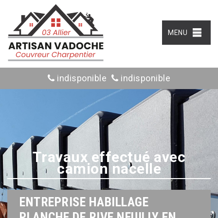
MENU
indisponible
indisponible
Travaux effectué avec
camion nacelle
ENTREPRISE HABILLAGE
PLANCHE DE RIVE NEUILLY EN