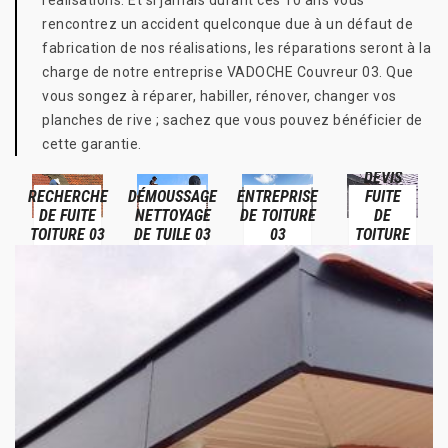
réalisations. Et si jamais durant ces 10 ans vous
rencontrez un accident quelconque due à un défaut de
fabrication de nos réalisations, les réparations seront à la
charge de notre entreprise VADOCHE Couvreur 03. Que
vous songez à réparer, habiller, rénover, changer vos
planches de rive ; sachez que vous pouvez bénéficier de
cette garantie.
DEVIS
RECHERCHE
DÉMOUSSAGE
ENTREPRISE
FUITE
DE FUITE
NETTOYAGE
DE TOITURE
DE
TOITURE 03
DE TUILE 03
03
TOITURE
03