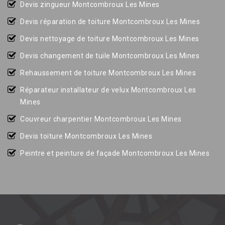
Devis zingueur Montcombroux Les Mines
Devis réparation de toiture Montcombroux Les Mines
Devis nettoyage de toiture Montcombroux Les Mines
Devis changement de tuile Montcombroux Les Mines
Rehaussement de toiture Montcombroux Les Mines
Réparateur installateur de velux Montcombroux Les
Mines
Couvreur charpentier Montcombroux Les Mines
Devis toiture Montcombroux Les Mines
Peintre et peinture de façade Montcombroux Les Mines