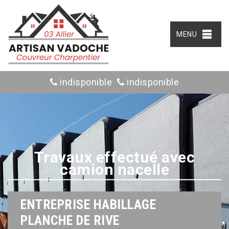
MENU
indisponible
indisponible
Travaux effectué avec
camion nacelle
ENTREPRISE HABILLAGE
PLANCHE DE RIVE