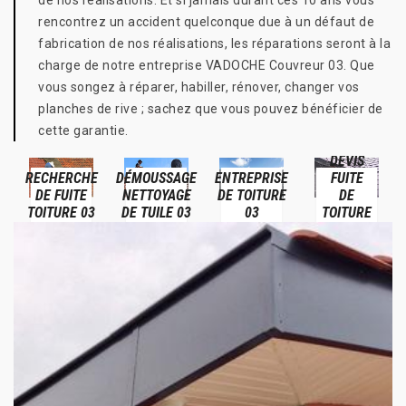
de nos réalisations. Et si jamais durant ces 10 ans vous
rencontrez un accident quelconque due à un défaut de
fabrication de nos réalisations, les réparations seront à la
charge de notre entreprise VADOCHE Couvreur 03. Que
vous songez à réparer, habiller, rénover, changer vos
planches de rive ; sachez que vous pouvez bénéficier de
cette garantie.
DEVIS
RECHERCHE
DÉMOUSSAGE
ENTREPRISE
FUITE
DE FUITE
NETTOYAGE
DE TOITURE
DE
TOITURE 03
DE TUILE 03
03
TOITURE
03