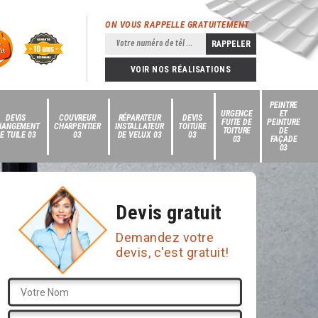
ON VOUS RAPPELLE GRATUITEMENT
VOIR NOS RÉALISATIONS
PEINTRE
URGENCE
ET
DEVIS
COUVREUR
RÉPARATEUR
DEVIS
FUITE DE
PEINTURE
HANGEMENT
CHARPENTIER
INSTALLATEUR
TOITURE
TOITURE
DE
E TUILE 03
03
DE VELUX 03
03
03
FAÇADE
03
Devis gratuit
Demandez votre
devis, c'est gratuit!