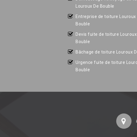
Louroux De Bouble
Entreprise de toiture Louroux
Bouble
Devis fuite de toiture Lourou
Bouble
Bâchage de toiture Louroux 
Urgence fuite de toiture Lour
Bouble