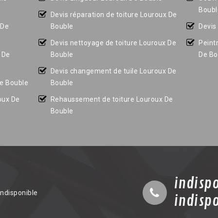
Boubl
Devis réparation de toiture Louroux De
 De
Bouble
Devis
Devis nettoyage de toiture Louroux De
Peint
x De
Bouble
De Bo
Devis changement de tuile Louroux De
De Bouble
Bouble
oux De
Rehaussement de toiture Louroux De
Bouble
indisp
indisponible
indisp