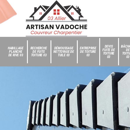
DEVIS
BÂCH
HABILLAGE
RECHERCHE
DÉMOUSSAGE
ENTREPRISE
FUITE DE
DE
PLANCHE
DE FUITE
NETTOYAGE DE
DE TOITURE
TOITURE
TOIT
DE RIVE 03
TOITURE 03
TUILE 03
03
03
03