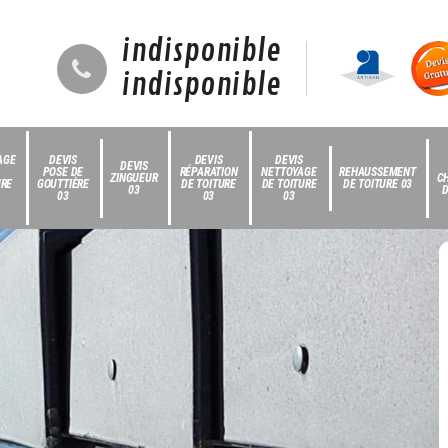
indisponible
indisponible
AGE
DEVIS
DEVIS
DEVIS
DEVIS
POSE DE
RÉPARATION
NETTOYAGE
REHAUSSEMENT
ZINGUEUR
C
URE
GOUTTIÈRE
DE TOITURE
DE TOITURE
DE TOITURE 03
03
D
03
03
03