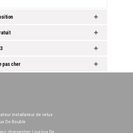
sition
atuit
03
e pas cher
ateur installateur de velux
ux De Bouble
eur charpentier Louroux De