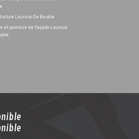
e
 toiture Louroux De Bouble
re et peinture de façade Louroux
uble
onible
onible