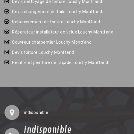
Devis nettoyage de toiture Louchy Montfand
Devis changement de tuile Louchy Montfand
Rehaussement de toiture Louchy Montfand
Réparateur installateur de velux Louchy Montfand
Couvreur charpentier Louchy Montfand
Devis toiture Louchy Montfand
Peintre et peinture de façade Louchy Montfand
indisponible
indisponible