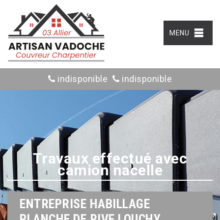
MENU
indisponible
indisponible
Travaux effectué avec
camion nacelle
ENTREPRISE HABILLAGE
PLANCHE DE RIVE LOUCHY