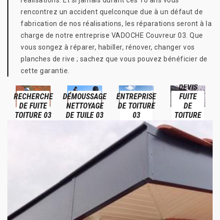
réalisations. Et si jamais durant ces 10 ans vous
rencontrez un accident quelconque due à un défaut de
fabrication de nos réalisations, les réparations seront à la
charge de notre entreprise VADOCHE Couvreur 03. Que
vous songez à réparer, habiller, rénover, changer vos
planches de rive ; sachez que vous pouvez bénéficier de
cette garantie.
DEVIS
RECHERCHE
DÉMOUSSAGE
ENTREPRISE
FUITE
DE FUITE
NETTOYAGE
DE TOITURE
DE
TOITURE 03
DE TUILE 03
03
TOITURE
03