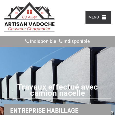
MENU
indisponible
indisponible
Travaux effectué avec
camion nacelle
ENTREPRISE HABILLAGE