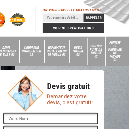
ON VOUS RAPPELLE GRATUITEMENT
VOIR NOS RÉALISATIONS
PEINTRE
URGENCE
ET
DEVIS
COUVREUR
RÉPARATEUR
DEVIS
FUITE DE
PEINTURE
HANGEMENT
CHARPENTIER
INSTALLATEUR
TOITURE
TOITURE
DE
E TUILE 03
03
DE VELUX 03
03
03
FAÇADE
03
Devis gratuit
Demandez votre
devis, c'est gratuit!