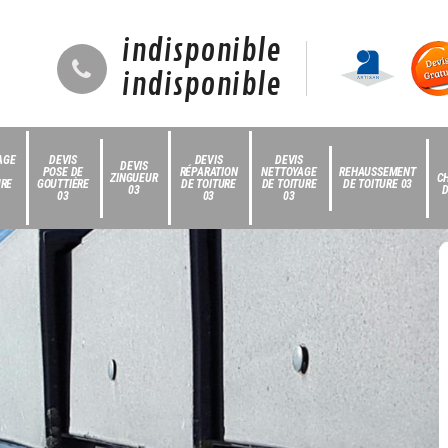
indisponible
indisponible
AGE
DEVIS
DEVIS
DEVIS
DEVIS
POSE DE
RÉPARATION
NETTOYAGE
REHAUSSEMENT
ZINGUEUR
C
URE
GOUTTIÈRE
DE TOITURE
DE TOITURE
DE TOITURE 03
03
D
03
03
03