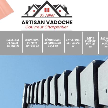
DEVIS
BÂCH
HABILLAGE
RECHERCHE
DÉMOUSSAGE
ENTREPRISE
FUITE DE
DE
PLANCHE
DE FUITE
NETTOYAGE DE
DE TOITURE
TOITURE
TOIT
DE RIVE 03
TOITURE 03
TUILE 03
03
03
03