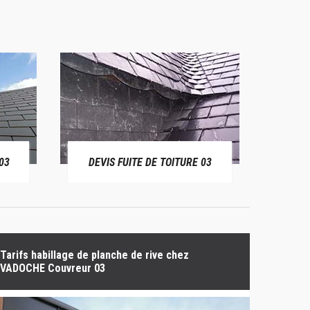
03
DEVIS FUITE DE TOITURE 03
BÂ
Tarifs habillage de planche de rive chez
VADOCHE Couvreur 03