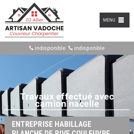
MENU
indisponible
indisponible
Travaux effectué avec
camion nacelle
ENTREPRISE HABILLAGE
PLANCHE DE RIVE COULEUVRE