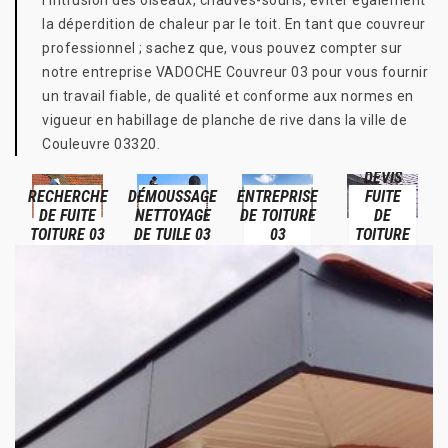
l’intrusion des oiseaux, chauves-souris, éviter également
la déperdition de chaleur par le toit. En tant que couvreur
professionnel ; sachez que, vous pouvez compter sur
notre entreprise VADOCHE Couvreur 03 pour vous fournir
un travail fiable, de qualité et conforme aux normes en
vigueur en habillage de planche de rive dans la ville de
Couleuvre 03320.
DEVIS
RECHERCHE
DÉMOUSSAGE
ENTREPRISE
FUITE
DE FUITE
NETTOYAGE
DE TOITURE
DE
TOITURE 03
DE TUILE 03
03
TOITURE
03