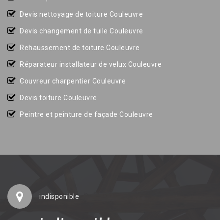
Devis nettoyage de toiture Couleuvre
Devis changement de tuile Couleuvre
Rehaussement de toiture Couleuvre
Réparateur installateur de velux Couleuvre
Couvreur charpentier Couleuvre
Devis toiture Couleuvre
Peintre et peinture de façade Couleuvre
indisponible