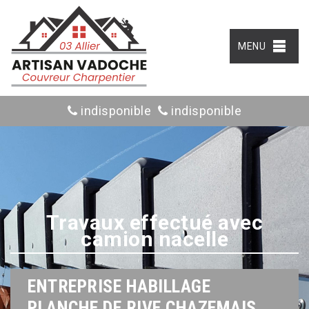
MENU
indisponible
indisponible
Travaux effectué avec
camion nacelle
ENTREPRISE HABILLAGE
PLANCHE DE RIVE CHAZEMAIS