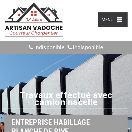
MENU
indisponible
indisponible
Travaux effectué avec
camion nacelle
ENTREPRISE HABILLAGE
PLANCHE DE RIVE