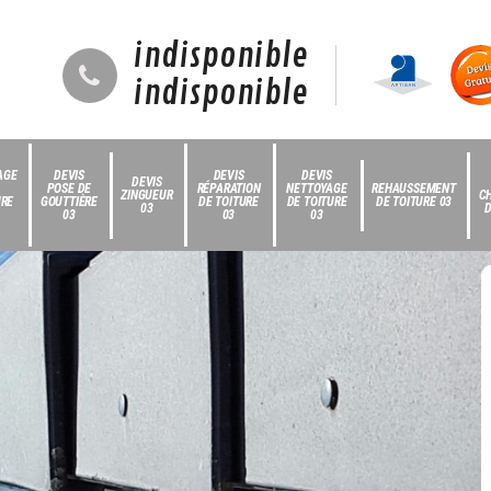
indisponible
indisponible
AGE
DEVIS
DEVIS
DEVIS
DEVIS
POSE DE
RÉPARATION
NETTOYAGE
REHAUSSEMENT
ZINGUEUR
C
URE
GOUTTIÈRE
DE TOITURE
DE TOITURE
DE TOITURE 03
03
D
03
03
03