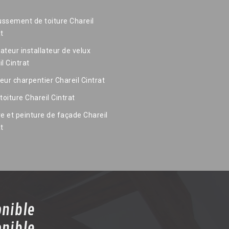
ssement de toiture Chareil
at
ateur installateur de velux
l Cintrat
eur charpentier Chareil Cintrat
toiture Chareil Cintrat
re et peinture de façade Chareil
at
onible
onible