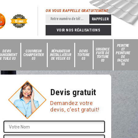
ON VOUS RAPPELLE GRATUITEMENT
VOIR NOS RÉALISATIONS
PEINTRE
URGENCE
ET
DEVIS
COUVREUR
RÉPARATEUR
DEVIS
FUITE DE
PEINTURE
HANGEMENT
CHARPENTIER
INSTALLATEUR
TOITURE
TOITURE
DE
E TUILE 03
03
DE VELUX 03
03
03
FAÇADE
03
Devis gratuit
Demandez votre
devis, c'est gratuit!