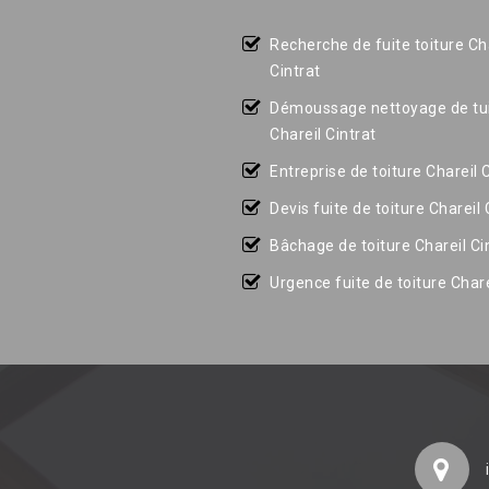
Recherche de fuite toiture Ch
Cintrat
Démoussage nettoyage de tui
Chareil Cintrat
Entreprise de toiture Chareil 
Devis fuite de toiture Chareil 
Bâchage de toiture Chareil Ci
Urgence fuite de toiture Chare