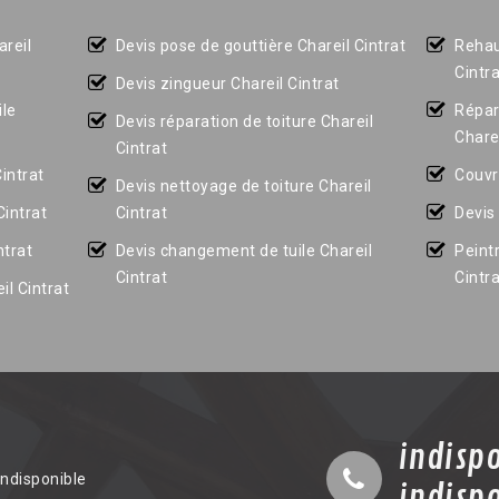
areil
Devis pose de gouttière Chareil Cintrat
Rehau
Cintr
Devis zingueur Chareil Cintrat
le
Répar
Devis réparation de toiture Chareil
Charei
Cintrat
Cintrat
Couvr
Devis nettoyage de toiture Chareil
Cintrat
Cintrat
Devis 
ntrat
Devis changement de tuile Chareil
Peint
Cintrat
Cintr
il Cintrat
indisp
indisponible
indisp