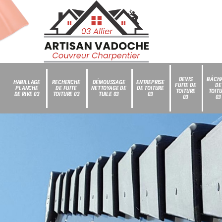
DEVIS
BÂCH
HABILLAGE
RECHERCHE
DÉMOUSSAGE
ENTREPRISE
FUITE DE
DE
PLANCHE
DE FUITE
NETTOYAGE DE
DE TOITURE
TOITURE
TOIT
DE RIVE 03
TOITURE 03
TUILE 03
03
03
03